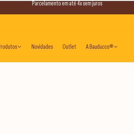
Parcelamento em até 4x sem juros
Produtos
Novidades
Outlet
A Bauducco®