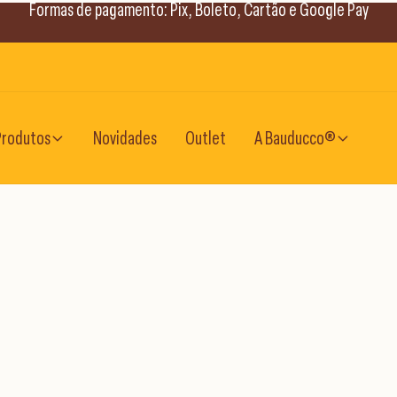
Formas de pagamento: Pix, Boleto, Cartão e Google Pay
Produtos
Novidades
Outlet
A Bauducco®